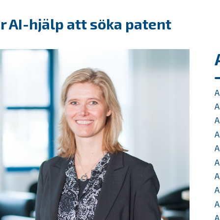
 AI-hjälp att söka patent
A
A
A
A
A
A
A
A
A
A