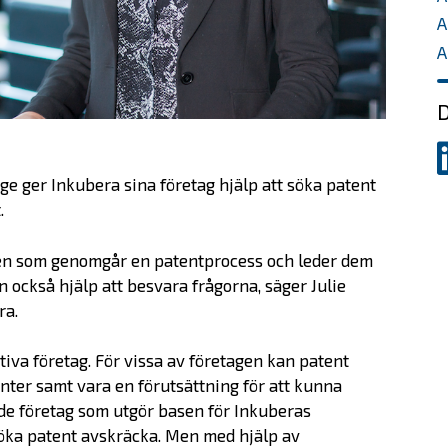
A
A
D
D
p
ge ger Inkubera sina företag hjälp att söka patent
L
.
tagen som genomgår en patentprocess och leder dem
en också hjälp att besvara frågorna, säger Julie
ra.
iva företag. För vissa av företagen kan patent
ter samt vara en förutsättning för att kunna
ade företag som utgör basen för Inkuberas
söka patent avskräcka. Men med hjälp av