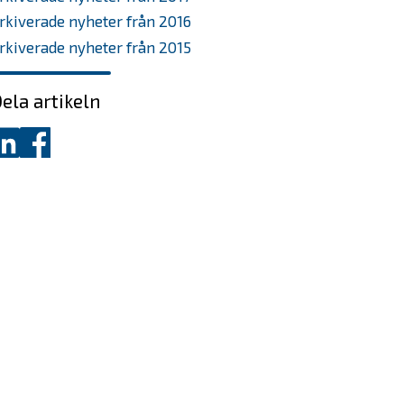
rkiverade nyheter från 2016
rkiverade nyheter från 2015
ela artikeln
ela
Dela
å
på
inkedIn
Facebook