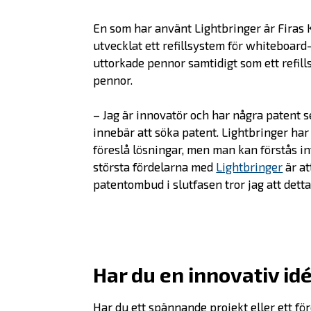
En som har använt Lightbringer är Firas 
utvecklat ett refillsystem för whiteboar
uttorkade pennor samtidigt som ett refill
pennor.
– Jag är innovatör och har några patent se
innebär att söka patent. Lightbringer har
föreslå lösningar, men man kan förstås inte
största fördelarna med
Lightbringer
är at
patentombud i slutfasen tror jag att detta
Har du en innovativ id
Har du ett spännande projekt eller ett f