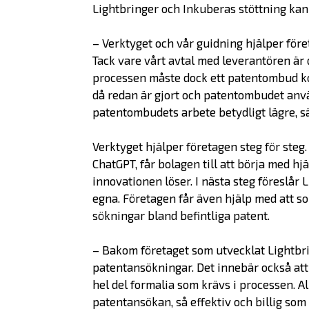
Lightbringer och Inkuberas stöttning ka
– Verktyget och vår guidning hjälper för
Tack vare vårt avtal med leverantören är d
processen måste dock ett patentombud k
då redan är gjort och patentombudet använ
patentombudets arbete betydligt lägre, sä
Verktyget hjälper företagen steg för ste
ChatGPT, får bolagen till att börja med h
innovationen löser. I nästa steg föreslår
egna. Företagen får även hjälp med att so
sökningar bland befintliga patent.
– Bakom företaget som utvecklat Lightbr
patentansökningar. Det innebär också att 
hel del formalia som krävs i processen. All
patentansökan, så effektiv och billig som 