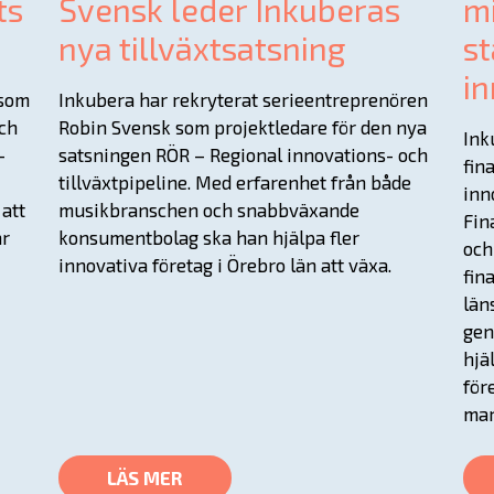
ts
Svensk leder Inkuberas
mi
nya tillväxtsatsning
st
in
 som
Inkubera har rekryterat serieentreprenören
och
Robin Svensk som projektledare för den nya
Ink
–
satsningen RÖR – Regional innovations- och
fin
I
tillväxtpipeline. Med erfarenhet från både
inn
att
musikbranschen och snabbväxande
Fin
ar
konsumentbolag ska han hjälpa fler
och
innovativa företag i Örebro län att växa.
fin
län
gen
hjä
för
mar
LÄS MER