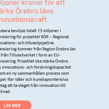
ljoner kronor för att
ärka Örebro läns
novationskraft
ubera beviljas totalt 7,5 miljoner i
ansiering för projektet RÖR – Regional
ovations- och tillväxtpipeline.
ansiering kommer från Region Örebro län
 från Tillväxtverket i form av EU-
ansiering. Projektet ska stärka Örebro
s innovations- och forskningskapacitet
om en ny sammanhållen process som
lper fler idéer och kunskapsintensiva
etag att ta steget från innovation till
knad.
LÄS MER