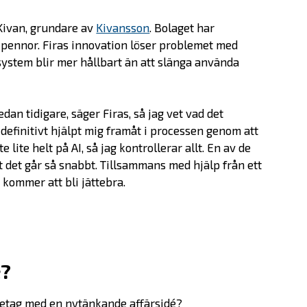
Om oss
Kivan, grundare av
Kivansson
. Bolaget har
d-pennor. Firas innovation löser problemet med
Bolagen
system blir mer hållbart än att slänga använda
Alumner
dan tidigare, säger Firas, så jag vet vad det
 definitivt hjälpt mig framåt i processen genom att
Investera
 lite helt på AI, så jag kontrollerar allt. En av de
t det går så snabbt. Tillsammans med hjälp från ett
SKAPA-priset
 kommer att bli jättebra.
Nyheter
é?
Kontakta oss
öretag med en nytänkande affärsidé?