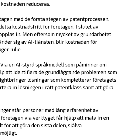
n kostnaden reduceras.
etagen med de första stegen av patentprocessen.
etta kostnadsfritt för företagen. I slutet av
opplas in. Men eftersom mycket av grundarbetet
der sig av AI-tjänsten, blir kostnaden för
ger Julie.
g. Via en AI-styrd språkmodell som påminner om
Erbjudande
jälp att identifiera de grundläggande problemen som
 Lightbringer lösningar som kompletterar företagets
rtera in lösningen i rätt patentklass samt att göra
Prepare
Startup
inger står personer med lång erfarenhet av
Startup Life Science
företagen via verktyget får hjälp att mata in en
Scaleup
t för att göra den sista delen, själva
möjligt.