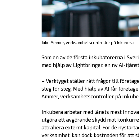
Julie Ammer, verksamhetscontroller på Inkubera.
Som en av de första inkubatorerna i Sveri
med hjälp av Lightbringer, en ny AI-tjänst
– Verktyget ställer rätt frågor till före
steg för steg. Med hjälp av AI får företag
Ammer, verksamhetscontroller på Inkube
Inkubera arbetar med länets mest innovat
utgöra ett avgörande skydd mot konkurren
attrahera externt kapital. För de nystart
verksamhet, kan dock kostnaden för att 