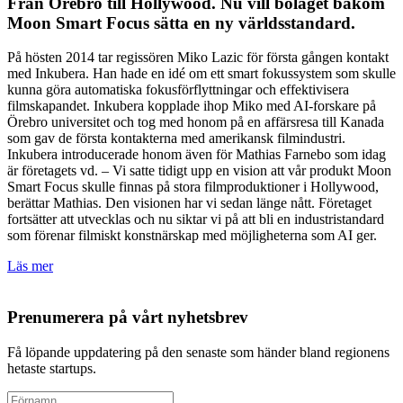
Från Örebro till Hollywood. Nu vill bolaget bakom
Moon Smart Focus sätta en ny världsstandard.
På hösten 2014 tar regissören Miko Lazic för första gången kontakt
med Inkubera. Han hade en idé om ett smart fokussystem som skulle
kunna göra automatiska fokusförflyttningar och effektivisera
filmskapandet. Inkubera kopplade ihop Miko med AI-forskare på
Örebro universitet och tog med honom på en affärsresa till Kanada
som gav de första kontakterna med amerikansk filmindustri.
Inkubera introducerade honom även för Mathias Farnebo som idag
är företagets vd. – Vi satte tidigt upp en vision att vår produkt Moon
Smart Focus skulle finnas på stora filmproduktioner i Hollywood,
berättar Mathias. Den visionen har vi sedan länge nått. Företaget
fortsätter att utvecklas och nu siktar vi på att bli en industristandard
som förenar filmiskt konstnärskap med möjligheterna som AI ger.
Läs mer
Prenumerera på vårt nyhetsbrev
Få löpande uppdatering på den senaste som händer bland regionens
hetaste startups.