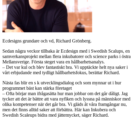
Ecdesigns grundare och vd, Richard Grönberg.
Sedan några veckor tillbaka är Ecdesign med i Swedish Scalups, en
samverkansprojekt mellan flera inkubatorer och science parks i östra
Mellansverige. Första steget vara en hållbarhetsanalys.
– Det var kul och blev fantastiskt bra. Vi upptäckte helt nya saker i
vårt erbjudande med tydligt hållbarhetsfokus, berättar Richard.
Nästa fas blir en s k utvecklingsdialog och som mynnar ut i hur
programmet bäst kan stärka företaget
– Ofta börjar man ifrågasätta hur man jobbar om det går dåligt. Jag
tycker att det är bättre att vara nyfiken och lyssna på människor med
olika kompetenser när det går bra. Vi gläds åt våra framgångar nu,
men det finns alltid saker att förbättra. Här kan Inkubera och
Swedish Scaleups bidra med jättemycket, säger Richard.