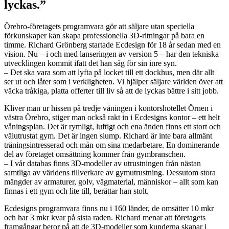
lyckas.”
Örebro-företagets programvara gör att säljare utan speciella
förkunskaper kan skapa professionella 3D-ritningar på bara en
timme. Richard Grönberg startade Ecdesign för 18 år sedan med en
vision. Nu – i och med lanseringen av version 5 – har den tekniska
utvecklingen kommit ifatt det han såg för sin inre syn.
– Det ska vara som att lyfta på locket till ett dockhus, men där allt
ser ut och låter som i verkligheten. Vi hjälper säljare världen över att
väcka tråkiga, platta offerter till liv så att de lyckas bättre i sitt jobb.
Kliver man ur hissen på tredje våningen i kontorshotellet Örnen i
västra Örebro, stiger man också rakt in i Ecdesigns kontor – ett helt
våningsplan. Det är rymligt, luftigt och ena änden finns ett stort och
välutrustat gym. Det är ingen slump. Richard är inte bara allmänt
träningsintresserad och mån om sina medarbetare. En dominerande
del av företaget omsättning kommer från gymbranschen.
– I vår databas finns 3D-modeller av utrustningen från nästan
samtliga av världens tillverkare av gymutrustning. Dessutom stora
mängder av armaturer, golv, vägmaterial, människor – allt som kan
finnas i ett gym och lite till, berättar han stolt.
Ecdesigns programvara finns nu i 160 länder, de omsätter 10 mkr
och har 3 mkr kvar på sista raden. Richard menar att företagets
framgångar beror på att de 3D-modeller som kunderna skapar i