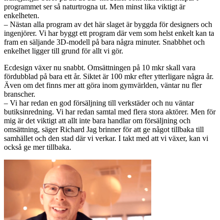
programmet ser så naturtrogna ut. Men minst lika viktigt är
enkelheten.
– Nästan alla program av det här slaget är byggda för designers och
ingenjörer. Vi har byggt ett program där vem som helst enkelt kan ta
fram en säljande 3D-modell på bara några minuter. Snabbhet och
enkelhet ligger till grund för allt vi gör.
Ecdesign växer nu snabbt. Omsättningen på 10 mkr skall vara
fördubblad på bara ett år. Siktet är 100 mkr efter ytterligare några år.
Även om det finns mer att göra inom gymvärlden, väntar nu fler
branscher.
– Vi har redan en god försäljning till verkstäder och nu väntar
butiksinredning. Vi har redan samtal med flera stora aktörer. Men för
mig är det viktigt att allt inte bara handlar om försäljning och
omsättning, säger Richard Jag brinner för att ge något tillbaka till
samhället och den stad där vi verkar. I takt med att vi växer, kan vi
också ge mer tillbaka.