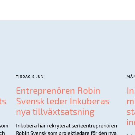
TISDAG 9 JUNI
MÅN
Entreprenören Robin
In
ts
Svensk leder Inkuberas
mi
nya tillväxtsatsning
st
in
 som
Inkubera har rekryterat serieentreprenören
och
Robin Svensk som projektledare för den nya