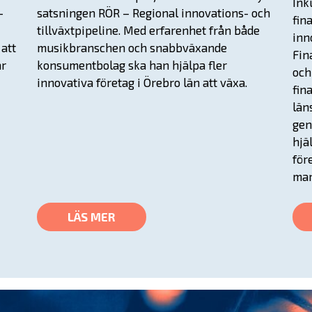
Ink
–
satsningen RÖR – Regional innovations- och
fin
I
tillväxtpipeline. Med erfarenhet från både
inn
att
musikbranschen och snabbväxande
Fin
ar
konsumentbolag ska han hjälpa fler
och
innovativa företag i Örebro län att växa.
fin
län
gen
hjä
för
mar
LÄS MER