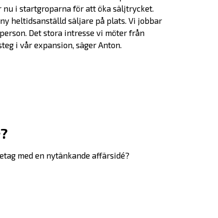
Bolagen
 i startgroparna för att öka säljtrycket.
y heltidsanställd säljare på plats. Vi jobbar
 person. Det stora intresse vi möter från
Alumner
steg i vår expansion, säger Anton.
Investera
SKAPA-priset
é?
Nyheter
öretag med en nytänkande affärsidé?
Kontakta oss
In English