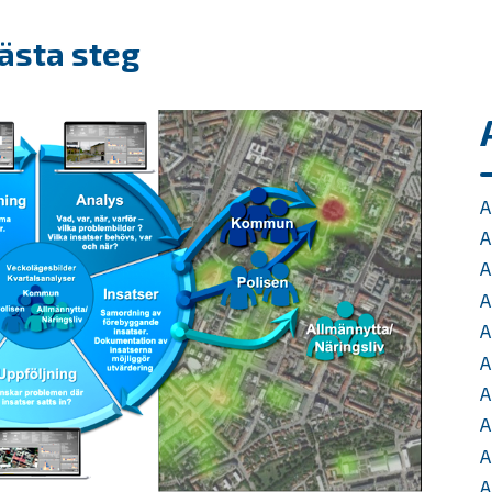
ästa steg
A
A
A
A
A
A
A
A
A
A