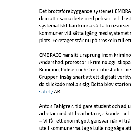
Det brottsförebyggande systemet EMBRAC
dem att i samarbete med polisen och bosta
systematiskt kan kunna sätta in resurser d
kommuner vill sätta igång med systemet 
plats. Företaget står nu på tröskeln till 
EMBRACE har sitt ursprung inom kriminol
Andershed, professor i kriminologi, ska
Kommun, Polisen och Örebrobostäder, met
Gruppen insåg snart att ett digitalt verkt
de skickade mellan sig. Detta blev starte
safety
AB.
Anton Fahlgren, tidigare student och adju
arbetar med att bearbeta nya kunder och f
– Vi får ett enormt gott gensvar när vi t
ute i kommunerna. Jag skulle nog säga a