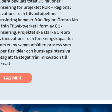
ubera beviljas totalt 7,5 miljoner i
ansiering för projektet RÖR – Regional
ovations- och tillväxtpipeline.
ansiering kommer från Region Örebro län
 från Tillväxtverket i form av EU-
ansiering. Projektet ska stärka Örebro
s innovations- och forskningskapacitet
om en ny sammanhållen process som
lper fler idéer och kunskapsintensiva
etag att ta steget från innovation till
knad.
LÄS MER