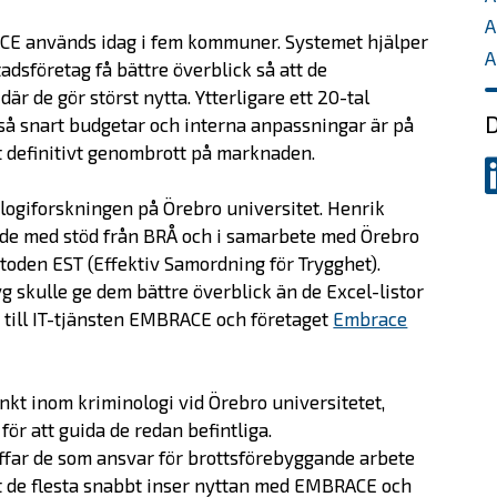
A
E används idag i fem kommuner. Systemet hjälper
A
dsföretag få bättre överblick så att de
är de gör störst nytta. Ytterligare ett 20-tal
D
så snart budgetar och interna anpassningar är på
ett definitivt genombrott på marknaden.
D
p
ogiforskningen på Örebro universitet. Henrik
L
pade med stöd från BRÅ och i samarbete med Örebro
oden EST (Effektiv Samordning för Trygghet).
yg skulle ge dem bättre överblick än de Excel-listor
n till IT-tjänsten EMBRACE och företaget
Embrace
nkt inom kriminologi vid Örebro universitetet,
ör att guida de redan befintliga.
räffar de som ansvar för brottsförebyggande arbete
tt de flesta snabbt inser nyttan med EMBRACE och