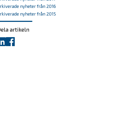
rkiverade nyheter från 2016
rkiverade nyheter från 2015
ela artikeln
ela
Dela
å
på
inkedIn
Facebook