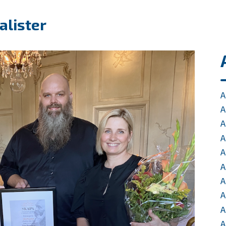
alister
A
A
A
A
A
A
A
A
A
A