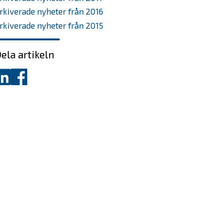
rkiverade nyheter från 2016
rkiverade nyheter från 2015
ela artikeln
ela
Dela
å
på
inkedIn
Facebook