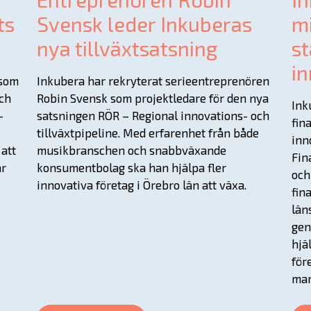
ts
Svensk leder Inkuberas
mi
nya tillväxtsatsning
st
in
 som
Inkubera har rekryterat serieentreprenören
och
Robin Svensk som projektledare för den nya
Ink
–
satsningen RÖR – Regional innovations- och
fin
I
tillväxtpipeline. Med erfarenhet från både
inn
att
musikbranschen och snabbväxande
Fin
ar
konsumentbolag ska han hjälpa fler
och
innovativa företag i Örebro län att växa.
fin
län
gen
hjä
för
mar