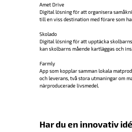
Amet Drive
Digital lösning för att organisera sam
till en viss destination med förare som har
Skolado
Digital lösning för att upptäcka skolbarn
kan skolbarns mående kartläggas och insa
Farmly
App som kopplar samman lokala matproduc
och leverans, två stora utmaningar om ma
närproducerade livsmedel.
Har du en innovativ id