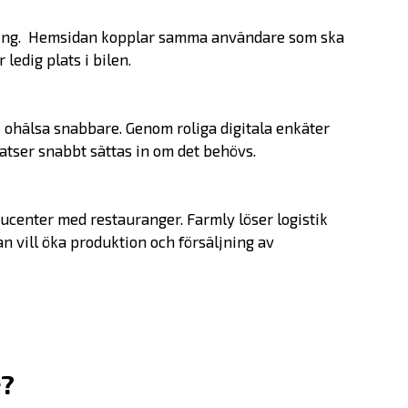
Om oss
åkning. Hemsidan kopplar samma användare som ska
 ledig plats i bilen.
Bolagen
s ohälsa snabbare. Genom roliga digitala enkäter
Alumner
tser snabbt sättas in om det behövs.
Investera
enter med restauranger. Farmly löser logistik
n vill öka produktion och försäljning av
SKAPA-priset
Nyheter
é?
Kontakta oss