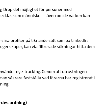
ng Drop det möjlighet för personer med
vecklas som människor – även om de varken kan
 sina profiler på liknande sätt som på LinkedIn.
egenskaper, kan via filtrerade sökningar hitta dem
Erbjudande
använder eye-tracking. Genom att utrustningen
Prepare
man säkrare fastställa vad förarna har registrerat i
ning.
Startup
Startup Life Science
Scaleup
ördes ordning)