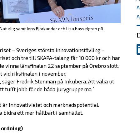
A
A
 Naturlig samt Jens Björkander och Lisa Hasselgren på
D
D
riset – Sveriges största innovationstävling –
p
priset och tre till SKAPA-talang får 10 000 kr och har
L
le vinna länsfinalen 22 september på Örebro slott.
 vid riksfinalen i november.
ög, säger Fredrik Stenman på Inkubera. Att välja ut
 ett tufft jobb för de båda jurygrupperna.´
t är innovativietet och marknadspotential.
 bidra ett mer hållbart i samhället.
 ordning)