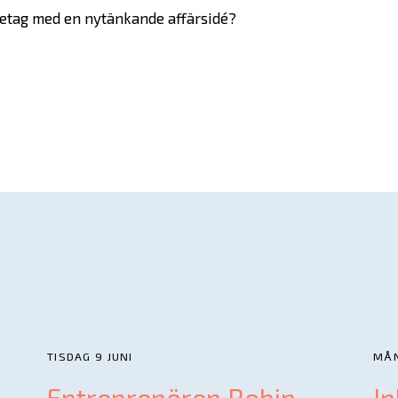
öretag med en nytänkande affärsidé?
In English
TISDAG 9 JUNI
MÅN
Entreprenören Robin
In