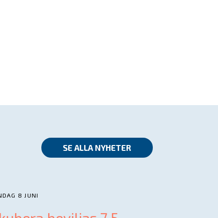
SE ALLA NYHETER
DAG 8 JUNI
kubera beviljas 7,5