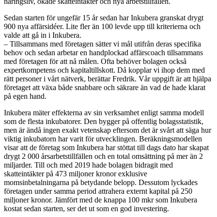
näringsliv, ökade skatteintäkter och nya arbetstillfällen.
Sedan starten för ungefär 15 år sedan har Inkubera granskat drygt
900 nya affärsidéer. Lite fler än 100 levde upp till kriterierna och
valde att gå in i Inkubera.
– Tillsammans med företagen sätter vi mål utifrån deras specifika
behov och sedan arbetar en handplockad affärscoach tillsammans
med företagen för att nå målen. Ofta behöver bolagen också
expertkompetens och kapitaltillskott. Då kopplar vi ihop dem med
rätt personer i vårt nätverk, berättar Fredrik. Vår uppgift är att hjälpa
företaget att växa både snabbare och säkrare än vad de hade klarat
på egen hand.
Inkubera mäter effekterna av sin verksamhet enligt samma modell
som de flesta inkubatorer. Den bygger på offentlig bolagsstatistik,
men är ändå ingen exakt vetenskap eftersom det är svårt att säga hur
viktig inkubatorn har varit för utvecklingen. Beräkningsmodellen
visar att de företag som Inkubera har stöttat till dags dato har skapat
drygt 2 000 årsarbetstillfällen och en total omsättning på mer än 2
miljarder. Till och med 2019 hade bolagen bidragit med
skatteintäkter på 473 miljoner kronor exklusive
momsinbetalningarna på betydande belopp. Dessutom lyckades
företagen under samma period attrahera externt kapital på 250
miljoner kronor. Jämfört med de knappa 100 mkr som Inkubera
kostat sedan starten, ser det ut som en god investering.