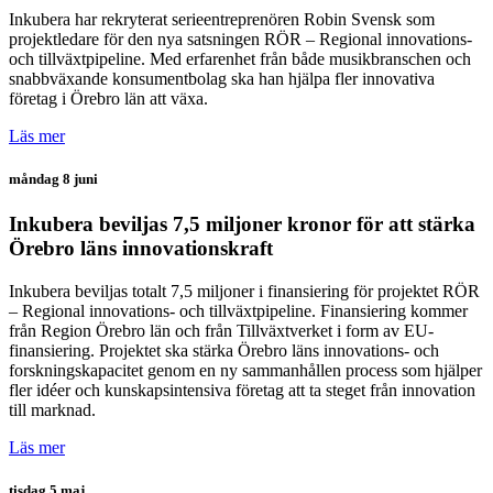
Inkubera har rekryterat serieentreprenören Robin Svensk som
projektledare för den nya satsningen RÖR – Regional innovations-
och tillväxtpipeline. Med erfarenhet från både musikbranschen och
snabbväxande konsumentbolag ska han hjälpa fler innovativa
företag i Örebro län att växa.
Läs mer
måndag 8 juni
Inkubera beviljas 7,5 miljoner kronor för att stärka
Örebro läns innovationskraft
Inkubera beviljas totalt 7,5 miljoner i finansiering för projektet RÖR
– Regional innovations- och tillväxtpipeline. Finansiering kommer
från Region Örebro län och från Tillväxtverket i form av EU-
finansiering. Projektet ska stärka Örebro läns innovations- och
forskningskapacitet genom en ny sammanhållen process som hjälper
fler idéer och kunskapsintensiva företag att ta steget från innovation
till marknad.
Läs mer
tisdag 5 maj