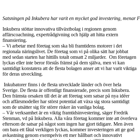
Satsningen på Inkubera har varit en mycket god investering, menar 
Inkubera stöttar innovativa tillväxtbolag i regionen genom
affärscoachning, expertrådgivning och hjälp att hitta extern
finansiering.
– Vi arbetar med företag som ska bli framtidens motorer i det
regionala näringslivet. De företag som vi på olika sätt har jobbat
med sedan starten har hittills totalt omsatt 2 miljarder. Om företagen
lyckas eller inte beror förstås främst på dem själva, men vi kan
samtidigt konstatera att de flesta bolagen anser att vi har varit viktiga
för deras utveckling.
Inkubatorer finns i de flesta utvecklade länder och över hela
Sverige. De flesta är offentligt finansierade, precis som Inkubera.
Den främsta orsaken till det är att företag som satsar på nya idéer
och affärsmodeller har störst potential att växa sig stora samtidigt
som de utsätter sig för större risker än vanliga bolag.
– Vår verksamhet är en viktig framtidsinvestering, säger Fredrik
Stenman, vd på Inkubera. Alla våra företag kommer inte att överleva
eftersom de satsar på något som ingen har gjort tidigare. Men även
om bara ett fåtal verkligen lyckas, kommer investeringen att ge god
avkastning genom exempelvis ett mer hållbart och innovativt