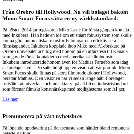
Från Örebro till Hollywood. Nu vill bolaget bakom
Moon Smart Focus sätta en ny världsstandard.
På hösten 2014 tar regissören Miko Lazic för första gången kontakt
med Inkubera. Han hade en idé om ett smart fokussystem som skulle
kunna göra automatiska fokusförflyttningar och effektivisera
filmskapandet. Inkubera kopplade ihop Miko med AI-forskare på
Örebro universitet och tog med honom på en affärsresa till Kanada
som gav de första kontakterna med amerikansk filmindustri.
Inkubera introducerade honom även för Mathias Farnebo som idag
är företagets vd. – Vi satte tidigt upp en vision att vår produkt Moon
Smart Focus skulle finnas på stora filmproduktioner i Hollywood,
berättar Mathias. Den visionen har vi sedan länge nått. Företaget
fortsätter att utvecklas och nu siktar vi på att bli en industristandard
som förenar filmiskt konstnärskap med möjligheterna som AI ger.
Läs mer
Prenumerera på vårt nyhetsbrev
Få löpande uppdatering på den senaste som händer bland regionens
hetaste startups.