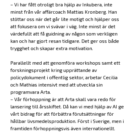
– Vi har fått otroligt bra hjälp av Inkubera, inte
minst från vår affärcoach Mattias Kronberg. Han
stöttar oss när det går lite motigt och hjälper oss
att fokusera om vi svävar i väg. Inte minst är det
värdefullt att få guidning av någon som verkligen
kan och har gjort resan tidigare. Det ger oss både
trygghet och skapar extra motivation.
Parallellt med att genomföra workshops samt ett
forskningsprojekt kring upprättande av
policydokument i offentlig sektor, arbetar Cecilia
och Mathias intensivt med att utveckla sin
programvara Arta.
Erbjudande
– Vår förhoppning är att Arta skall vara redo för
lansering till årsskiftet. Då kan vi med hjälp av AI ge
vårt bidrag för att förbättra förutsättningar för
Prepare
hållbar livsmedelsproduktion. Först i Sverige, men i
Startup
framtiden förhoppningsvis även internationellt.
Startup Life Science