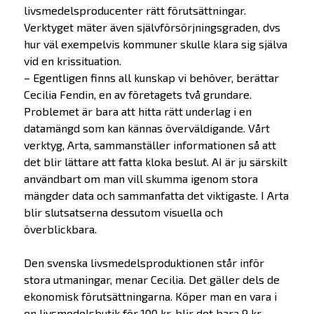
livsmedelsproducenter rätt förutsättningar.
Verktyget mäter även självförsörjningsgraden, dvs
hur väl exempelvis kommuner skulle klara sig själva
vid en krissituation.
– Egentligen finns all kunskap vi behöver, berättar
Cecilia Fendin, en av företagets två grundare.
Problemet är bara att hitta rätt underlag i en
datamängd som kan kännas överväldigande. Vårt
verktyg, Arta, sammanställer informationen så att
det blir lättare att fatta kloka beslut. AI är ju särskilt
användbart om man vill skumma igenom stora
mängder data och sammanfatta det viktigaste. I Arta
blir slutsatserna dessutom visuella och
överblickbara.
Den svenska livsmedelsproduktionen står inför
stora utmaningar, menar Cecilia. Det gäller dels de
ekonomisk förutsättningarna. Köper man en vara i
en livsmedelsbutik för 100 kr, blir det bara 9 kr