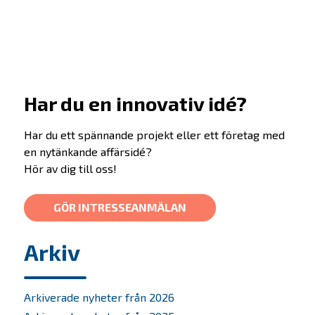
Scaleup
Om oss
Bolagen
Har du en innovativ idé?
Alumner
Har du ett spännande projekt eller ett företag med
en nytänkande affärsidé?
Investera
Hör av dig till oss!
SKAPA-priset
GÖR INTRESSEANMÄLAN
Nyheter
Arkiv
Kontakta oss
In English
Arkiverade nyheter från 2026