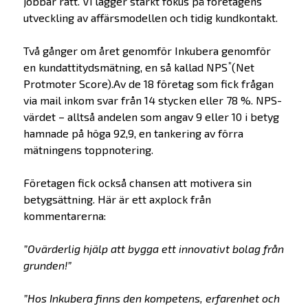
jobbar rätt. Vi lägger starkt fokus på företagens
utveckling av affärsmodellen och tidig kundkontakt.
Två gånger om året genomför Inkubera genomför
*
en kundattitydsmätning, en så kallad NPS
(Net
Protmoter Score).Av de 18 företag som fick frågan
via mail inkom svar från 14 stycken eller 78 %. NPS-
värdet – alltså andelen som angav 9 eller 10 i betyg
hamnade på höga 92,9, en tankering av förra
mätningens toppnotering.
Företagen fick också chansen att motivera sin
betygsättning. Här är ett axplock från
kommentarerna:
”Ovärderlig hjälp att bygga ett innovativt bolag från
grunden!”
”Hos Inkubera finns den kompetens, erfarenhet och