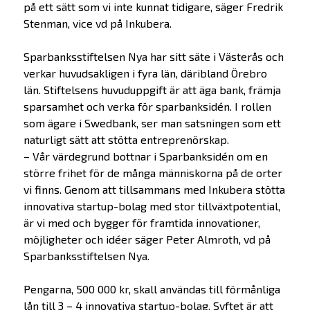
på ett sätt som vi inte kunnat tidigare, säger Fredrik
Stenman, vice vd på Inkubera.
Sparbanksstiftelsen Nya har sitt säte i Västerås och
verkar huvudsakligen i fyra län, däribland Örebro
län. Stiftelsens huvuduppgift är att äga bank, främja
sparsamhet och verka för sparbanksidén. I rollen
som ägare i Swedbank, ser man satsningen som ett
naturligt sätt att stötta entreprenörskap.
– Vår värdegrund bottnar i Sparbanksidén om en
större frihet för de många människorna på de orter
vi finns. Genom att tillsammans med Inkubera stötta
innovativa startup-bolag med stor tillväxtpotential,
är vi med och bygger för framtida innovationer,
möjligheter och idéer säger Peter Almroth, vd på
Sparbanksstiftelsen Nya.
Pengarna, 500 000 kr, skall användas till förmånliga
lån till 3 – 4 innovativa startup-bolag. Syftet är att