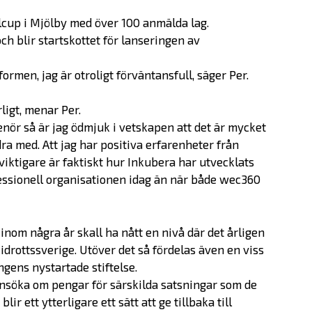
Startup Life Science
alcup i Mjölby med över 100 anmälda lag.
Scaleup
h blir startskottet för lanseringen av
Om oss
tformen, jag är otroligt förväntansfull, säger Per.
ligt, menar Per.
Bolagen
ör så är jag ödmjuk i vetskapen att det är mycket
a med. Att jag har positiva erfarenheter från
viktigare är faktiskt hur Inkubera har utvecklats
Alumner
essionell organisationen idag än när både wec360
Investera
inom några år skall ha nått en nivå där det årligen
 idrottssverige. Utöver det så fördelas även en viss
SKAPA-priset
ngens nystartade stiftelse.
nsöka om pengar för särskilda satsningar som de
Nyheter
ir ett ytterligare ett sätt att ge tillbaka till