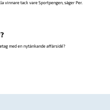
alla vinnare tack vare Sportpengen, säger Per.
Kontakta oss
In English
é?
öretag med en nytänkande affärsidé?