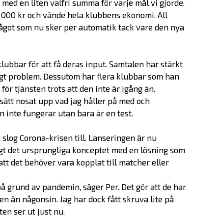
 med en liten valfri summa för varje mål vi gjorde.
 50 000 kr och vände hela klubbens ekonomi. All
ågot som nu sker per automatik tack vare den nya
ubbar för att få deras input. Samtalen har stärkt
ligt problem. Dessutom har flera klubbar som han
 för tjänsten trots att den inte är igång än.
sätt nosat upp vad jag håller på med och
en inte fungerar utan bara är en test.
slog Corona-krisen till. Lanseringen är nu
igt det ursprungliga konceptet med en lösning som
Erbjudande
 att det behöver vara kopplat till matcher eller
å grund av pandemin, säger Per. Det gör att de har
Prepare
n än någonsin. Jag har dock fått skruva lite på
Startup
en ser ut just nu.