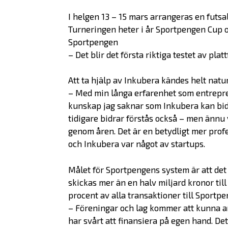
I helgen 13 – 15 mars arrangeras en futs
Turneringen heter i år Sportpengen Cup oc
Sportpengen
– Det blir det första riktiga testet av plat
Att ta hjälp av Inkubera kändes helt natur
– Med min långa erfarenhet som entrepren
kunskap jag saknar som Inkubera kan bidr
tidigare bidrar förstås också – men ännu 
genom åren. Det är en betydligt mer prof
och Inkubera var något av startups.
Målet för Sportpengens system är att det 
skickas mer än en halv miljard kronor till
procent av alla transaktioner till Sportpe
– Föreningar och lag kommer att kunna a
har svårt att finansiera på egen hand. Det bl