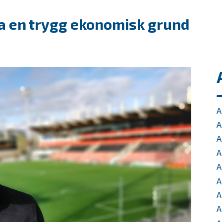
a en trygg ekonomisk grund
A
A
A
A
A
A
A
A