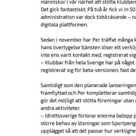
människor i vår närhet att stötta klubben
Det gick fantastiskt. På två år fick vi in
administration var dock tidskrävande – n
digitala plattformen.
Sedan i november har Per träffat många kl
hans övertygelse tjänsten löser ett verk
inte ens varit kontakt med, registrerat sig
– Klubbar från hela Sverige har på något 
registrerat sig för beta-versionen, fast d
Samtidigt som den planerade lanseringen 
framflyttad och Per kompletterar samtid
gör det möjligt att stötta föreningar utan
andra aktiviteter.
– Idrottssverige förlorar enorma belopp p
större behov av lösningar som Sportpenge
upplägget så att det passar hur verklighet