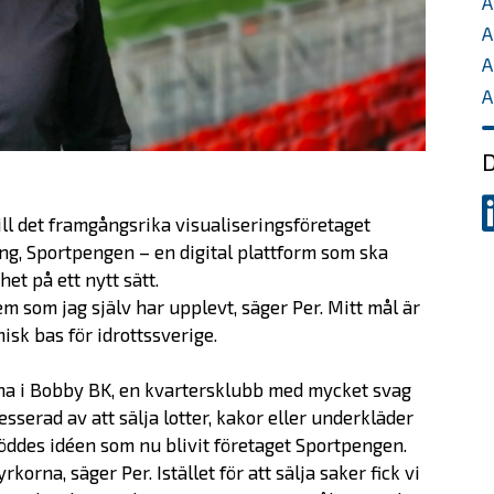
A
A
A
A
D
D
ill det framgångsrika visualiseringsföretaget
p
ng, Sportpengen – en digital plattform som ska
L
et på ett nytt sätt.
m som jag själv har upplevt, säger Per. Mitt mål är
isk bas för idrottssverige.
rna i Bobby BK, en kvartersklubb med mycket svag
sserad av att sälja lotter, kakor eller underkläder
 föddes idéen som nu blivit företaget Sportpengen.
rkorna, säger Per. Istället för att sälja saker fick vi