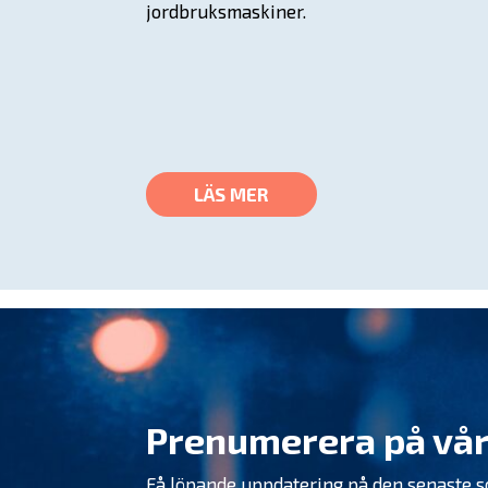
jordbruksmaskiner.
LÄS MER
Prenumerera på vår
Få löpande uppdatering på den senaste 