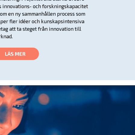
s innovations- och forskningskapacitet
om en ny sammanhållen process som
lper fler idéer och kunskapsintensiva
etag att ta steget från innovation till
knad.
LÄS MER