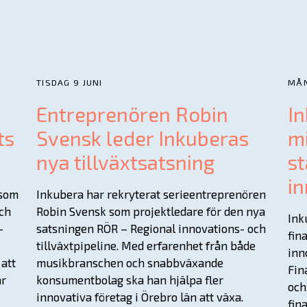
TISDAG 9 JUNI
MÅN
Entreprenören Robin
In
ts
Svensk leder Inkuberas
mi
nya tillväxtsatsning
st
in
 som
Inkubera har rekryterat serieentreprenören
och
Robin Svensk som projektledare för den nya
Ink
–
satsningen RÖR – Regional innovations- och
fin
I
tillväxtpipeline. Med erfarenhet från både
inn
att
musikbranschen och snabbväxande
Fin
ar
konsumentbolag ska han hjälpa fler
och
innovativa företag i Örebro län att växa.
fin