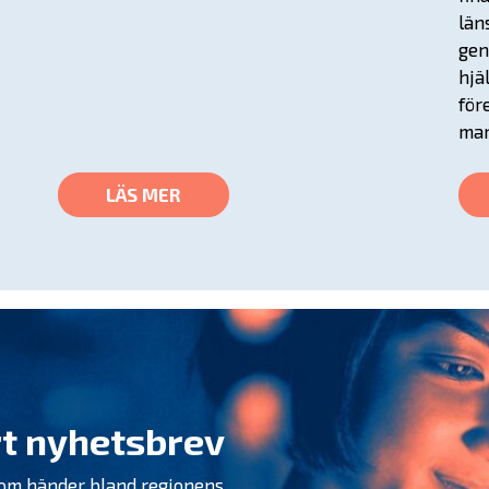
län
gen
hjä
för
mar
LÄS MER
t nyhetsbrev
som händer bland regionens