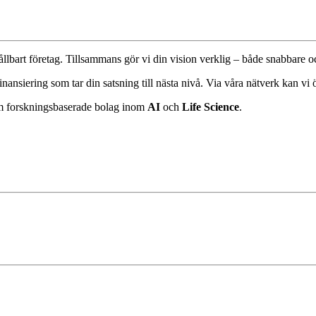
ållbart företag. Tillsammans gör vi din vision verklig – både snabbare o
 finansiering som tar din satsning till nästa nivå. Via våra nätverk kan v
om forskningsbaserade bolag inom
AI
och
Life Science
.