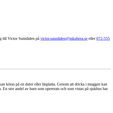
g till Victor Sunnliden på
victor.sunnliden@inkubera.se
eller
072-555
T
 kan köras på en dator eller läsplatta. Genom att dricka i muggen kan
T
den. En stor andel av barn som opererats och som vistas på sjukhus har
m
a