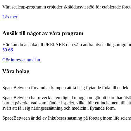
Vårt scaleup-programm erbjuder skräddarsytt stöd för etablerade företa
Läs mer
Ansök till något av våra program
Här kan du ansöka till PREPARE och våra andra utvecklingsprogram. Fy
50 66
Gör intresseanmälan
Våra bolag
SpaceBetween förvandlar kampen att få i sig flytande föda till en lek
SpaceBetween har utvecklat en digital mugg som gör att barn har ätstör
barnet påverka vad som händer i spelet, vilket blir ett incitament till
svårt att få i sig näringsersättning och medicin i flytande form.
SpaceBetween är del av Inkuberas satsning på företag inom life scien