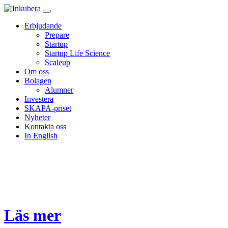
Erbjudande
Prepare
Startup
Startup Life Science
Scaleup
Om oss
Bolagen
Alumner
Investera
SKAPA-priset
Nyheter
Kontakta oss
In English
Hos oss får du stöd på upp till 5
Läs mer