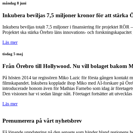
måndag 8 juni
Inkubera beviljas 7,5 miljoner kronor för att stärka 
Inkubera beviljas totalt 7,5 miljoner i finansiering för projektet RÖR
Projektet ska stärka Örebro läns innovations- och forskningskapacitet
Läs mer
tisdag 5 maj
Från Örebro till Hollywood. Nu vill bolaget bakom 
På hösten 2014 tar regissören Miko Lazic för första gången kontakt m
filmskapandet. Inkubera kopplade ihop Miko med AI-forskare på Örebr
introducerade honom även för Mathias Farnebo som idag är företagets v
Den visionen har vi sedan länge nått. Företaget fortsätter att utveckla
Läs mer
Prenumerera på vårt nyhetsbrev
Få löpande uppdatering på den senaste som händer bland regionens het