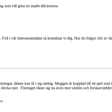
g som vill göra en snabb tillväxtresa.
ll i vår intresseanmälan så kontaktar vi dig. Har du frågor, hör av di
ningar, lättare kan få i sig näring. Muggen är kopplad till ett spel som
 att dricka mer. Företaget riktar sig nu även mot vården och forskarvärl
ce.