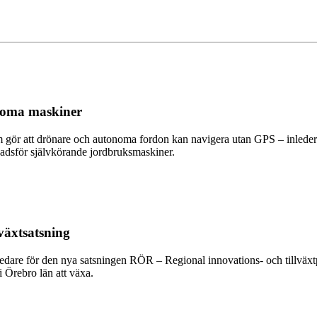
onoma maskiner
 gör att drönare och autonoma fordon kan navigera utan GPS – inleder i
nadsför självkörande jordbruksmaskiner.
växtsatsning
ledare för den nya satsningen RÖR – Regional innovations- och tillväx
 Örebro län att växa.