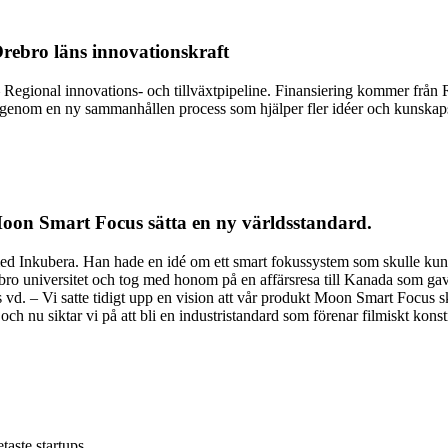
Örebro läns innovationskraft
 – Regional innovations- och tillväxtpipeline. Finansiering kommer från
 genom en ny sammanhållen process som hjälper fler idéer och kunskapsin
Moon Smart Focus sätta en ny världsstandard.
ed Inkubera. Han hade en idé om ett smart fokussystem som skulle kunn
o universitet och tog med honom på en affärsresa till Kanada som gav 
d. – Vi satte tidigt upp en vision att vår produkt Moon Smart Focus sk
s och nu siktar vi på att bli en industristandard som förenar filmiskt ko
aste startups.