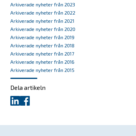
Scaleup
Arkiverade nyheter från 2023
Arkiverade nyheter från 2022
Om oss
Arkiverade nyheter från 2021
Arkiverade nyheter från 2020
Bolagen
Arkiverade nyheter från 2019
Arkiverade nyheter från 2018
Alumner
Arkiverade nyheter från 2017
Investera
Arkiverade nyheter från 2016
Arkiverade nyheter från 2015
SKAPA-priset
Dela artikeln
Nyheter
Dela
Dela
Kontakta oss
på
på
LinkedIn
Facebook
In English