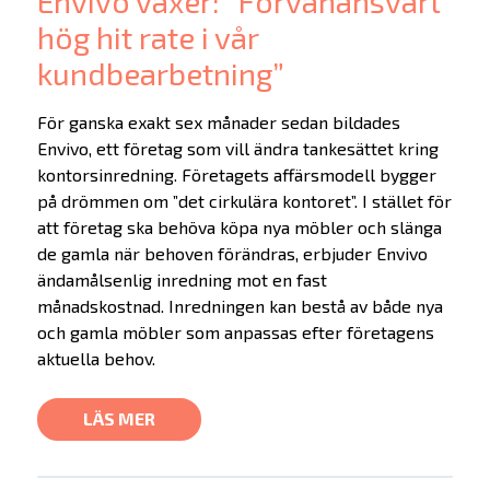
Envivo växer: ”Förvånansvärt
Alumner
hög hit rate i vår
Investera
kundbearbetning”
SKAPA-priset
För ganska exakt sex månader sedan bildades
Envivo, ett företag som vill ändra tankesättet kring
Nyheter
kontorsinredning. Företagets affärsmodell bygger
på drömmen om ”det cirkulära kontoret”. I stället för
Kontakta oss
att företag ska behöva köpa nya möbler och slänga
de gamla när behoven förändras, erbjuder Envivo
In English
ändamålsenlig inredning mot en fast
månadskostnad. Inredningen kan bestå av både nya
och gamla möbler som anpassas efter företagens
aktuella behov.
LÄS MER