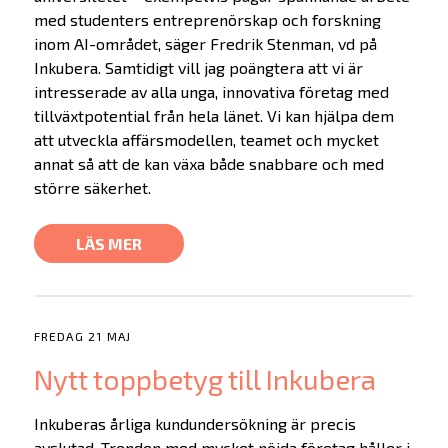
med studenters entreprenörskap och forskning
inom AI-området, säger Fredrik Stenman, vd på
Inkubera. Samtidigt vill jag poängtera att vi är
intresserade av alla unga, innovativa företag med
tillväxtpotential från hela länet. Vi kan hjälpa dem
att utveckla affärsmodellen, teamet och mycket
annat så att de kan växa både snabbare och med
större säkerhet.
LÄS MER
FREDAG 21 MAJ
Nytt toppbetyg till Inkubera
Inkuberas årliga kundundersökning är precis
avslutad. Trenden med mycket nöjda företag håller i