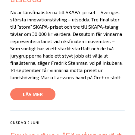
Nu är länsfinalisterna till SKAPA-priset – Sveriges
största innovationstävling – utsedda. Tre finalister
till ”stora” SKAPA-priset och tre till SKAPA-talang
tävlar om 30 000 kr vardera. Dessutom får vinnarna
representera länet vid riksfinalen i november. –
Erbjudande
Som vanligt har vi ett starkt startfält och de två
jurygrupperna hade ett styvt jobb att välja ut
Prepare
finalisterna, säger Fredrik Stenman, vd på Inkubera.
14 september får vinnarna motta priset ur
Startup
landshövding Maria Larssons hand på Örebro slott.
Startup Life Science
Scaleup
LÄS MER
Om oss
Bolagen
ONSDAG 9 JUNI