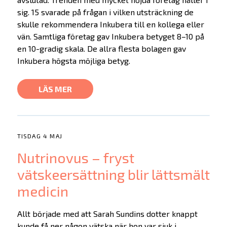
sig. 15 svarade på frågan i vilken utsträckning de
skulle rekommendera Inkubera till en kollega eller
vän. Samtliga företag gav Inkubera betyget 8–10 på
en 10-gradig skala. De allra flesta bolagen gav
Inkubera högsta möjliga betyg.
LÄS MER
TISDAG 4 MAJ
Nutrinovus – fryst
vätskeersättning blir lättsmält
medicin
Allt började med att Sarah Sundins dotter knappt
kunde få ner någon vätska när hon var sjuk i