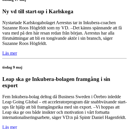
Ny vd till start-up i Karlskoga
Nystartade Karlskogabolaget Aerestus tar in Inkubera-coachen
Suzanne Roos Högfeldt som ny VD. –Det känns spännande att få
vara med på den här resan redan från början. Aerestus har alla
förutsättningar att bli en tongivande aktör i sin bransch, säger
Suzanne Roos Högfeldt.
Läs mer
tisdag 9 maj
Leap ska ge Inkubera-bolagen framgång i sin
export
Fem Inkubera-bolag deltog då Business Sweden i Örebro inledde
Leap Going Global – ett acceleratorprogram där snabbväxande start-
ups får hjälp att bli framgångsrika med sin export. –Vi hoppas att
Leap ska ge oss både insikter och motivation i vårt fortsatta
internationaliseringsarbete, säger VD:n på Spintr Daniel Hagenfeldt.
Läs mer