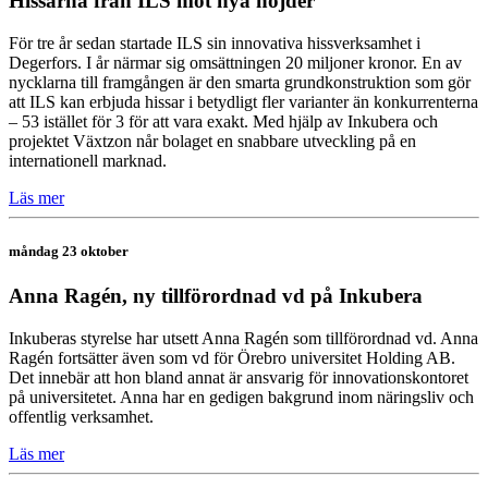
Hissarna från ILS mot nya höjder
För tre år sedan startade ILS sin innovativa hissverksamhet i
Degerfors. I år närmar sig omsättningen 20 miljoner kronor. En av
nycklarna till framgången är den smarta grundkonstruktion som gör
att ILS kan erbjuda hissar i betydligt fler varianter än konkurrenterna
– 53 istället för 3 för att vara exakt. Med hjälp av Inkubera och
projektet Växtzon når bolaget en snabbare utveckling på en
internationell marknad.
Läs mer
måndag 23 oktober
Anna Ragén, ny tillförordnad vd på Inkubera
Inkuberas styrelse har utsett Anna Ragén som tillförordnad vd. Anna
Ragén fortsätter även som vd för Örebro universitet Holding AB.
Det innebär att hon bland annat är ansvarig för innovationskontoret
på universitetet. Anna har en gedigen bakgrund inom näringsliv och
offentlig verksamhet.
Läs mer