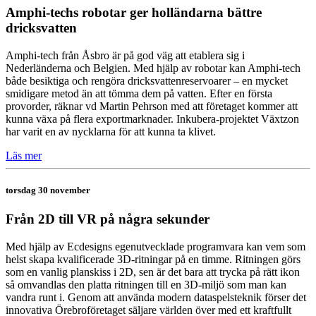
Amphi-techs robotar ger holländarna bättre
dricksvatten
Amphi-tech från Åsbro är på god väg att etablera sig i
Nederländerna och Belgien. Med hjälp av robotar kan Amphi-tech
både besiktiga och rengöra dricksvattenreservoarer – en mycket
smidigare metod än att tömma dem på vatten. Efter en första
provorder, räknar vd Martin Pehrson med att företaget kommer att
kunna växa på flera exportmarknader. Inkubera-projektet Växtzon
har varit en av nycklarna för att kunna ta klivet.
Läs mer
torsdag 30 november
Från 2D till VR på några sekunder
Med hjälp av Ecdesigns egenutvecklade programvara kan vem som
helst skapa kvalificerade 3D-ritningar på en timme. Ritningen görs
som en vanlig planskiss i 2D, sen är det bara att trycka på rätt ikon
så omvandlas den platta ritningen till en 3D-miljö som man kan
vandra runt i. Genom att använda modern dataspelsteknik förser det
innovativa Örebroföretaget säljare världen över med ett kraftfullt