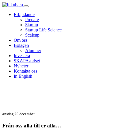
Erbjudande
Prepare
Startup
Startup Life Science
Scaleup
Om oss
Bolagen
Alumner
Investera
SKAPA-priset
Nyheter
Kontakta oss
In English
Nyheter
onsdag 20 december
Från oss alla till er alla…