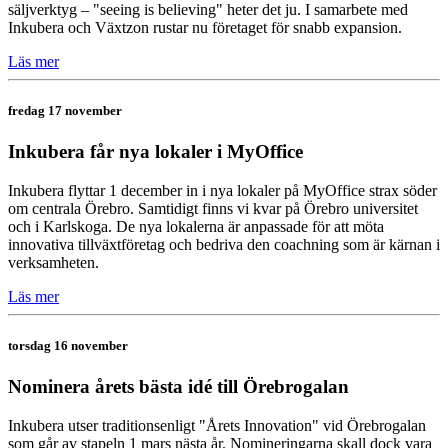
säljverktyg – "seeing is believing" heter det ju. I samarbete med
Inkubera och Växtzon rustar nu företaget för snabb expansion.
Läs mer
fredag 17 november
Inkubera får nya lokaler i MyOffice
Inkubera flyttar 1 december in i nya lokaler på MyOffice strax söder
om centrala Örebro. Samtidigt finns vi kvar på Örebro universitet
och i Karlskoga. De nya lokalerna är anpassade för att möta
innovativa tillväxtföretag och bedriva den coachning som är kärnan i
verksamheten.
Läs mer
torsdag 16 november
Nominera årets bästa idé till Örebrogalan
Inkubera utser traditionsenligt "Årets Innovation" vid Örebrogalan
som går av stapeln 1 mars nästa år. Nomineringarna skall dock vara