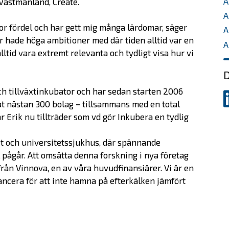
A
Västmanland, Create.
A
stor fördel och har gett mig många lärdomar, säger
A
r hade höga ambitioner med där tiden alltid var en
A
 alltid vara extremt relevanta och tydligt visa hur vi
D
h tillväxtinkubator och har sedan starten 2006
D
tat nästan 300 bolag
–
tillsammans med en total
p
r Erik nu tillträder som vd gör Inkubera en tydlig
L
tet och universitetssjukhus, där spännande
 pågår. Att omsätta denna forskning i nya företag
från Vinnova, en av våra huvudfinansiärer. Vi är en
ancera för att inte hamna på efterkälken jämfört