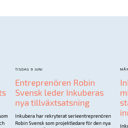
TISDAG 9 JUNI
MÅN
Entreprenören Robin
In
ts
Svensk leder Inkuberas
mi
nya tillväxtsatsning
st
in
 som
Inkubera har rekryterat serieentreprenören
och
Robin Svensk som projektledare för den nya
Ink