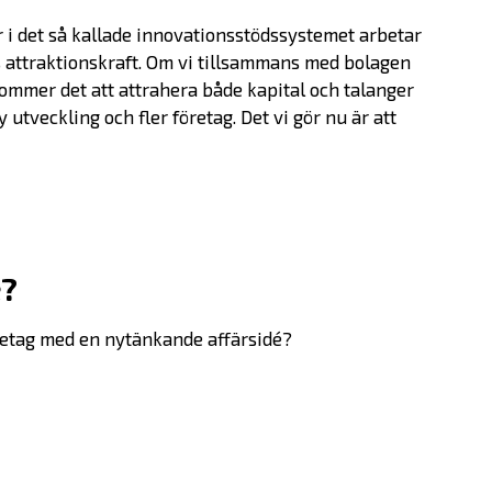
Bolagen
 i det så kallade innovationsstödssystemet arbetar
 attraktionskraft.
Om vi tillsammans med bolagen
Alumner
ommer det att attrahera både kapital och talanger
 utveckling och fler företag.
Det vi gör nu är att
Investera
SKAPA-priset
é?
Nyheter
öretag med en nytänkande affärsidé?
Kontakta oss
In English