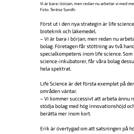
Vi är bara i början, men redan nu arbetar vi med med
Foto: Terése Sundh.
Först ut i den nya strategin är life scien
bioteknik och läkemedel.
–
Vi är bara i början, men redan nu arbeta
bolag.
Företagen får stöttning av två ha
specialkompetens inom life science.
Som 
science-inkubatorer, får våra bolag dessu
hela spektrat.
Life Science är det första exemplet på de
områden väntar.
–
Vi kommer successivt att arbeta ännu n
stödja bolag med hög innovationshöjd oc
berätta mer inom kort.
Erik är övertygad om att satsningen på 