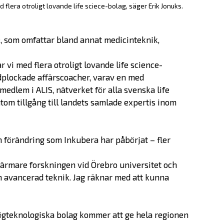
 flera otroligt lovande life sciece-bolag, säger Erik Jonuks.
ce, som omfattar bland annat medicinteknik,
r vi med flera otroligt lovande life science-
Erbjudande
ndplockade affärscoacher, varav en med
medlem i ALIS, nätverket för alla svenska life
tom tillgång till landets samlade expertis inom
Prepare
Startup
n förändring som Inkubera har påbörjat – fler
Startup Life Science
ärmare forskningen vid Örebro universitet och
Scaleup
h avancerad teknik.
Jag räknar med att kunna
Om oss
högteknologiska bolag kommer att ge hela regionen