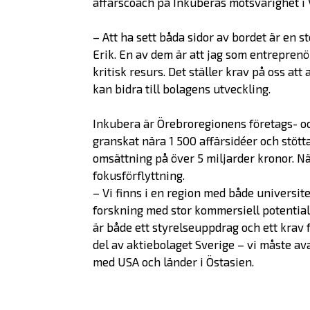
affärscoach på Inkuberas motsvarighet i 
– Att ha sett båda sidor av bordet är en 
Erik. En av dem är att jag som entreprenö
kritisk resurs. Det ställer krav på oss att
kan bidra till bolagens utveckling.
Inkubera är Örebroregionens företags- oc
granskat nära 1 500 affärsidéer och stöt
omsättning på över 5 miljarder kronor. Nä
fokusförflyttning.
– Vi finns i en region med både universi
forskning med stor kommersiell potential
är både ett styrelseuppdrag och ett krav 
del av aktiebolaget Sverige – vi måste av
med USA och länder i Östasien.