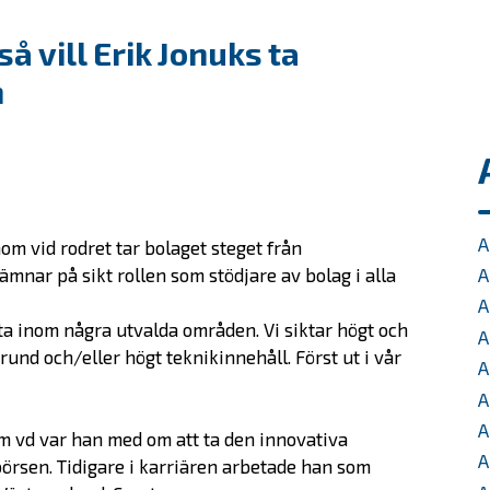
så vill Erik Jonuks ta
n
A
om vid rodret tar bolaget steget från
ämnar på sikt rollen som stödjare av bolag i alla
A
A
enta inom några utvalda områden. Vi siktar högt och
A
und och/eller högt teknikinnehåll. Först ut i vår
A
A
A
om vd var han med om att ta den innovativa
A
börsen. Tidigare i karriären arbetade han som