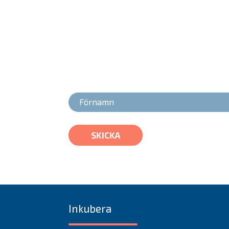
Prenumerera på vår
Få löpande uppdatering på den senaste 
hetaste startups.
SKICKA
Inkubera