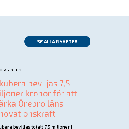
SE ALLA NYHETER
DAG 8 JUNI
kubera beviljas 7,5
ljoner kronor för att
ärka Örebro läns
novationskraft
ubera beviljas totalt 7,5 miljoner i