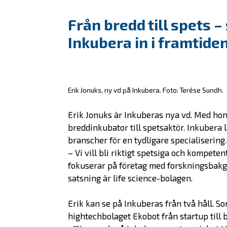
Från bredd till spets – 
Inkubera in i framtide
Erik Jonuks, ny vd på Inkubera. Foto: Terése Sundh.
Erik Jonuks är Inkuberas nya vd. Med hon
breddinkubator till spetsaktör. Inkubera l
branscher för en tydligare specialisering.
– Vi vill bli riktigt spetsiga och kompet
fokuserar på företag med forskningsbakgr
satsning är life science-bolagen.
Erik kan se på Inkuberas från två håll. S
hightechbolaget Ekobot från startup till 