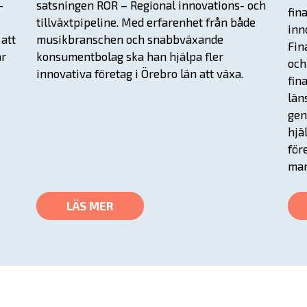
–
satsningen RÖR – Regional innovations- och
fin
I
tillväxtpipeline. Med erfarenhet från både
inn
att
musikbranschen och snabbväxande
Fin
ar
konsumentbolag ska han hjälpa fler
och
innovativa företag i Örebro län att växa.
fin
län
gen
hjä
för
mar
LÄS MER