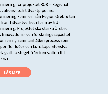
ansiering för projektet RÖR – Regional
ovations- och tillväxtpipeline.
ansiering kommer från Region Örebro län
 från Tillväxtverket i form av EU-
ansiering. Projektet ska stärka Örebro
s innovations- och forskningskapacitet
om en ny sammanhållen process som
lper fler idéer och kunskapsintensiva
etag att ta steget från innovation till
knad.
LÄS MER