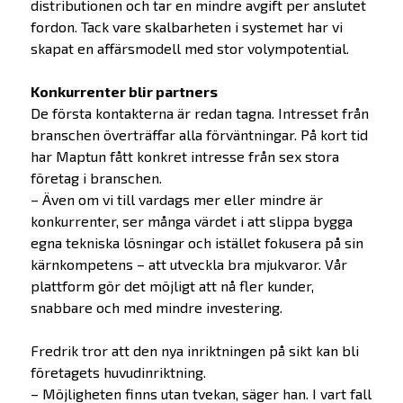
distributionen och tar en mindre avgift per anslutet
fordon. Tack vare skalbarheten i systemet har vi
skapat en affärsmodell med stor volympotential.
Konkurrenter blir partners
De första kontakterna är redan tagna. Intresset från
branschen överträffar alla förväntningar. På kort tid
har Maptun fått konkret intresse från sex stora
Erbjudande
företag i branschen.
– Även om vi till vardags mer eller mindre är
konkurrenter, ser många värdet i att slippa bygga
Prepare
egna tekniska lösningar och istället fokusera på sin
Startup
kärnkompetens – att utveckla bra mjukvaror. Vår
Startup Life Science
plattform gör det möjligt att nå fler kunder,
snabbare och med mindre investering.
Scaleup
Om oss
Fredrik tror att den nya inriktningen på sikt kan bli
företagets huvudinriktning.
Bolagen
– Möjligheten finns utan tvekan, säger han. I vart fall