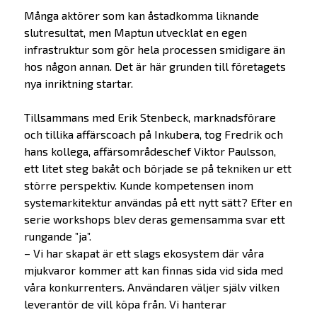
Många aktörer som kan åstadkomma liknande
slutresultat, men Maptun utvecklat en egen
infrastruktur som gör hela processen smidigare än
hos någon annan. Det är här grunden till företagets
nya inriktning startar.
Tillsammans med Erik Stenbeck, marknadsförare
och tillika affärscoach på Inkubera, tog Fredrik och
hans kollega, affärsområdeschef Viktor Paulsson,
ett litet steg bakåt och började se på tekniken ur ett
större perspektiv. Kunde kompetensen inom
systemarkitektur användas på ett nytt sätt? Efter en
serie workshops blev deras gemensamma svar ett
rungande ”ja”.
– Vi har skapat är ett slags ekosystem där våra
mjukvaror kommer att kan finnas sida vid sida med
våra konkurrenters. Användaren väljer själv vilken
leverantör de vill köpa från. Vi hanterar