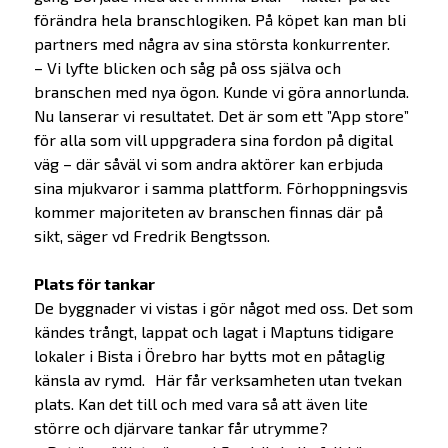
förändra hela branschlogiken. På köpet kan man bli
partners med några av sina största konkurrenter.
– Vi lyfte blicken och såg på oss själva och
branschen med nya ögon. Kunde vi göra annorlunda.
Nu lanserar vi resultatet. Det är som ett ”App store”
för alla som vill uppgradera sina fordon på digital
väg – där såväl vi som andra aktörer kan erbjuda
sina mjukvaror i samma plattform. Förhoppningsvis
kommer majoriteten av branschen finnas där på
sikt, säger vd Fredrik Bengtsson.
Plats för tankar
De byggnader vi vistas i gör något med oss. Det som
kändes trångt, lappat och lagat i Maptuns tidigare
lokaler i Bista i Örebro har bytts mot en påtaglig
känsla av rymd. Här får verksamheten utan tvekan
plats. Kan det till och med vara så att även lite
större och djärvare tankar får utrymme?