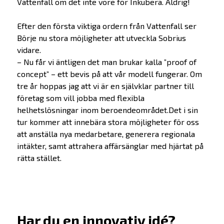
Vattenfall om det inte vore för Inkubera. Aldrig!
Erbjudande
Efter den första viktiga ordern från Vattenfall ser
Börje nu stora möjligheter att utveckla Sobrius
Prepare
vidare.
Startup
– Nu får vi äntligen det man brukar kalla ”proof of
Startup Life Science
concept” – ett bevis på att vår modell fungerar. Om
tre år hoppas jag att vi är en självklar partner till
Scaleup
företag som vill jobba med flexibla
Om oss
helhetslösningar inom beroendeområdet.Det i sin
tur kommer att innebära stora möjligheter för oss
Bolagen
att anställa nya medarbetare, generera regionala
intäkter, samt attrahera affärsänglar med hjärtat på
rätta stället.
Alumner
Investera
SKAPA-priset
Har du en innovativ idé?