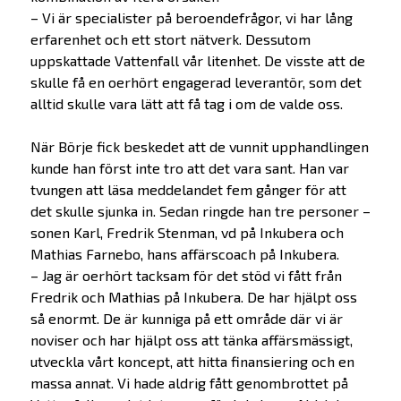
– Vi är specialister på beroendefrågor, vi har lång
erfarenhet och ett stort nätverk. Dessutom
uppskattade Vattenfall vår litenhet. De visste att de
skulle få en oerhört engagerad leverantör, som det
alltid skulle vara lätt att få tag i om de valde oss.
När Börje fick beskedet att de vunnit upphandlingen
kunde han först inte tro att det vara sant. Han var
tvungen att läsa meddelandet fem gånger för att
det skulle sjunka in. Sedan ringde han tre personer –
sonen Karl, Fredrik Stenman, vd på Inkubera och
Mathias Farnebo, hans affärscoach på Inkubera.
– Jag är oerhört tacksam för det stöd vi fått från
Fredrik och Mathias på Inkubera. De har hjälpt oss
så enormt. De är kunniga på ett område där vi är
noviser och har hjälpt oss att tänka affärsmässigt,
utveckla vårt koncept, att hitta finansiering och en
massa annat. Vi hade aldrig fått genombrottet på