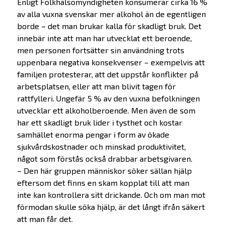
Enligt Folkhälsomyndigheten konsumerar cirka 16 %
av alla vuxna svenskar mer alkohol än de egentligen
borde – det man brukar kalla för skadligt bruk. Det
innebär inte att man har utvecklat ett beroende,
men personen fortsätter sin användning trots
uppenbara negativa konsekvenser – exempelvis att
familjen protesterar, att det uppstår konflikter på
arbetsplatsen, eller att man blivit tagen för
rattfylleri.
Ungefär 5 % av den vuxna befolkningen
utvecklar ett alkoholberoende. Men även de som
har ett skadligt bruk lider i tysthet och kostar
samhället enorma pengar i form av ökade
sjukvårdskostnader och minskad produktivitet,
något som förstås också drabbar arbetsgivaren.
– Den här gruppen människor söker sällan hjälp
eftersom det finns en skam kopplat till att man
inte kan kontrollera sitt drickande. Och om man mot
förmodan skulle söka hjälp, är det långt ifrån säkert
att man får det.