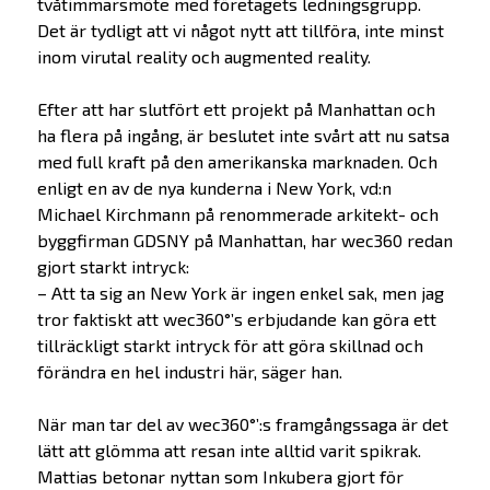
tvåtimmarsmöte med företagets ledningsgrupp.
Det är tydligt att vi något nytt att tillföra, inte minst
inom virutal reality och augmented reality.
Efter att har slutfört ett projekt på Manhattan och
ha flera på ingång, är beslutet inte svårt att nu satsa
med full kraft på den amerikanska marknaden. Och
enligt en av de nya kunderna i New York, vd:n
Michael Kirchmann på renommerade arkitekt- och
byggfirman GDSNY på Manhattan, har wec360 redan
gjort starkt intryck:
– Att ta sig an New York är ingen enkel sak, men jag
tror faktiskt att wec360°’s erbjudande kan göra ett
tillräckligt starkt intryck för att göra skillnad och
förändra en hel industri här, säger han.
När man tar del av wec360°’:s framgångssaga är det
lätt att glömma att resan inte alltid varit spikrak.
Mattias betonar nyttan som Inkubera gjort för