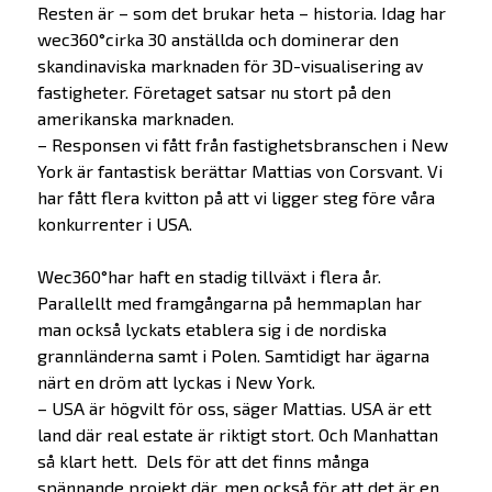
Resten är – som det brukar heta – historia. Idag har
wec360°cirka 30 anställda och dominerar den
skandinaviska marknaden för 3D-visualisering av
fastigheter. Företaget satsar nu stort på den
amerikanska marknaden.
– Responsen vi fått från fastighetsbranschen i New
York är fantastisk berättar Mattias von Corsvant. Vi
har fått flera kvitton på att vi ligger steg före våra
konkurrenter i USA.
Wec360°har haft en stadig tillväxt i flera år.
Parallellt med framgångarna på hemmaplan har
man också lyckats etablera sig i de nordiska
grannländerna samt i Polen. Samtidigt har ägarna
närt en dröm att lyckas i New York.
– USA är högvilt för oss, säger Mattias. USA är ett
land där real estate är riktigt stort. Och Manhattan
så klart hett. Dels för att det finns många
spännande projekt där, men också för att det är en