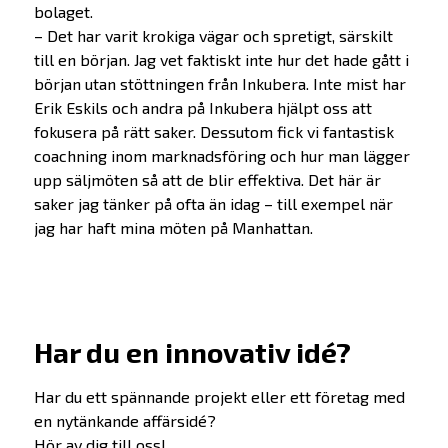
bolaget.
– Det har varit krokiga vägar och spretigt, särskilt
till en början. Jag vet faktiskt inte hur det hade gått i
början utan stöttningen från Inkubera. Inte mist har
Erik Eskils och andra på Inkubera hjälpt oss att
fokusera på rätt saker. Dessutom fick vi fantastisk
coachning inom marknadsföring och hur man lägger
upp säljmöten så att de blir effektiva. Det här är
Erbjudande
saker jag tänker på ofta än idag – till exempel när
jag har haft mina möten på Manhattan.
Prepare
Startup
Startup Life Science
Har du en innovativ idé?
Scaleup
Har du ett spännande projekt eller ett företag med
Om oss
en nytänkande affärsidé?
Hör av dig till oss!